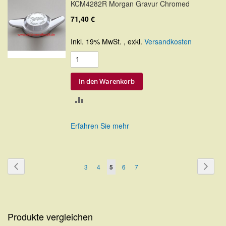
KCM4282R Morgan Gravur Chromed
71,40 €
Inkl. 19% MwSt.
,
exkl.
Versandkosten
In den Warenkorb
ZUR
VERGLEICHSLISTE
Erfahren Sie mehr
HINZUFÜGEN
Seite
Seite
Zurück
Seite
Weite
Seite
Seite
Sie
Seite
Seite
3
4
5
6
7
lesen
gerade
Seite
Produkte vergleichen