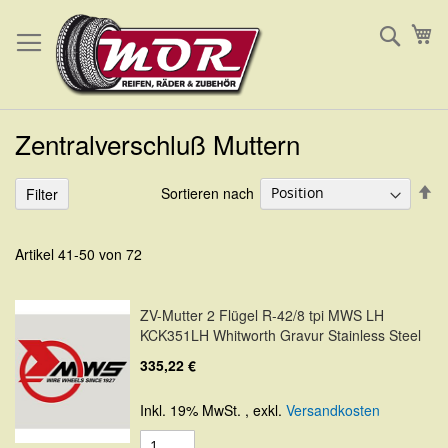
Direkt
Such
Me
zum
Inhalt
Zentralverschluß Muttern
In
Sortieren nach
Filter
ab
Re
Artikel
41
-
50
von
72
ZV-Mutter 2 Flügel R-42/8 tpi MWS LH
KCK351LH Whitworth Gravur Stainless Steel
335,22 €
Inkl. 19% MwSt.
,
exkl.
Versandkosten