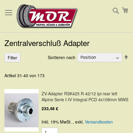
Direkt
Such
Me
zum
Inhalt
Zentralverschluß Adapter
In
Sortieren nach
Filter
ab
Re
Artikel
31
-
40
von
173
ZV-Adapter RSK425 R-42/12 tpi rear left
Alpine Serie I-IV Integral PCD 4x108mm MWS
233,48 €
Inkl. 19% MwSt.
,
exkl.
Versandkosten