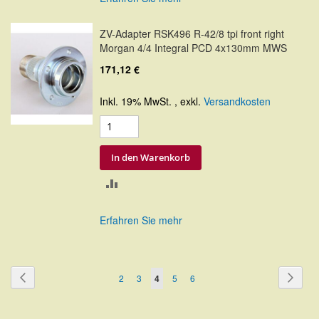
HINZUFÜGEN
ZV-Adapter RSK496 R-42/8 tpi front right
Morgan 4/4 Integral PCD 4x130mm MWS
171,12 €
Inkl. 19% MwSt.
,
exkl.
Versandkosten
In den Warenkorb
ZUR
VERGLEICHSLISTE
Erfahren Sie mehr
HINZUFÜGEN
Seite
Seite
Zurück
Seite
Weite
Seite
Seite
Sie
Seite
Seite
2
3
4
5
6
lesen