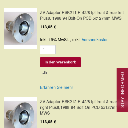
HINZUFÜGEN
ZV-Adapter RSK211 R-42/8 tpi front & rear left
Plus8, 1968 94 Bolt-On PCD 5x127mm MWS
113,05 €
Inkl. 19% MwSt.
,
exkl.
Versandkosten
In den Warenkorb
ZUR
STAY INFORMED
VERGLEICHSLISTE
Erfahren Sie mehr
HINZUFÜGEN
ZV-Adapter RSK212 R-42/8 tpi front & rear
right Plus8,1968-94 Bolt-On PCD 5x127mm
MWS
113,05 €