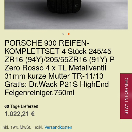
PORSCHE 930 REIFEN-
Zum
KOMPLETTSET 4 Stück 245/45
Anfang
ZR16 (94Y)/205/55ZR16 (91Y) P
der
Zero Rosso 4 x TL Metallventil
Bildergalerie
31mm kurze Mutter TR-11/13
springen
STAY INFORMED
Gratis: Dr.Wack P21S HighEnd
Felgenreiniger,750ml
60
Tage Lieferzeit
1.022,21 €
Inkl. 19% MwSt.
,
exkl.
Versandkosten