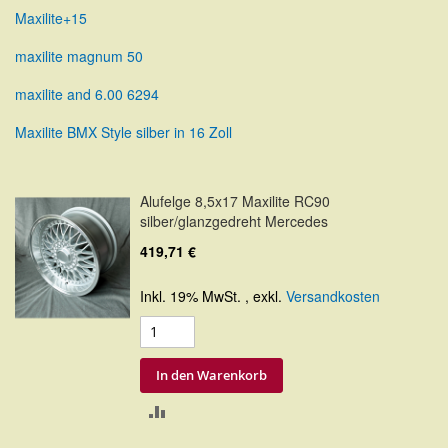
Maxilite+15
maxilite magnum 50
maxilite and 6.00 6294
Maxilite BMX Style silber in 16 Zoll
Alufelge 8,5x17 Maxilite RC90
silber/glanzgedreht Mercedes
419,71 €
Inkl. 19% MwSt.
,
exkl.
Versandkosten
In den Warenkorb
ZUR
VERGLEICHSLISTE