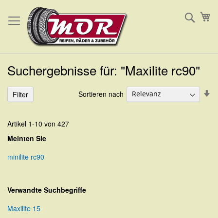
Direkt
Such
Me
zum
Inhalt
Suchergebnisse für: "Maxilite rc90"
In
Sortieren nach
Filter
au
Re
Artikel
1
-
10
von
427
Meinten Sie
minilite rc90
Verwandte Suchbegriffe
Maxilite 15