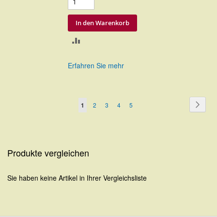
In den Warenkorb
ZUR
VERGLEICHSLISTE
Erfahren Sie mehr
HINZUFÜGEN
Seite
Seite
Weite
Sie
Seite
Seite
Seite
Seite
1
2
3
4
5
lesen
gerade
Seite
Produkte vergleichen
Sie haben keine Artikel in Ihrer Vergleichsliste