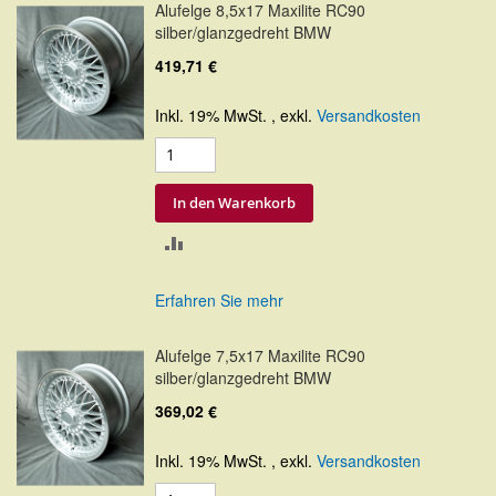
Alufelge 8,5x17 Maxilite RC90
silber/glanzgedreht BMW
419,71 €
Inkl. 19% MwSt.
,
exkl.
Versandkosten
In den Warenkorb
ZUR
VERGLEICHSLISTE
Erfahren Sie mehr
HINZUFÜGEN
Alufelge 7,5x17 Maxilite RC90
silber/glanzgedreht BMW
369,02 €
Inkl. 19% MwSt.
,
exkl.
Versandkosten