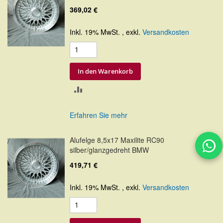
369,02 €
Inkl. 19% MwSt.
,
exkl.
Versandkosten
In den Warenkorb
ZUR
VERGLEICHSLISTE
Erfahren Sie mehr
HINZUFÜGEN
Alufelge 8,5x17 Maxilite RC90
silber/glanzgedreht BMW
419,71 €
Inkl. 19% MwSt.
,
exkl.
Versandkosten