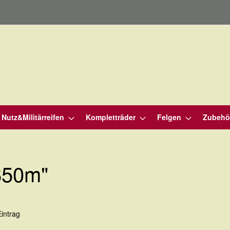
Nutz&Militärreifen
Kompletträder
Felgen
Zubehö
650m"
intrag