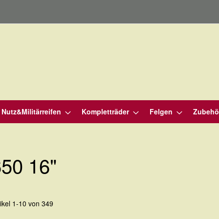
Nutz&Militärreifen
Kompletträder
Felgen
Zubehö
650 16"
tikel
1
-
10
von
349