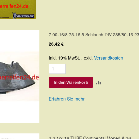
7.00-16/8.75-16,5 Schlauch DIV 235/80-16 23
26,42 €
Inkl. 19% MwSt.
,
exkl.
Versandkosten
ZUR
In den Warenkorb
VERGLEICHSLIS
Erfahren Sie mehr
HINZUFÜGEN
2-2 1/2-16 TUBE Continental Moped A-16