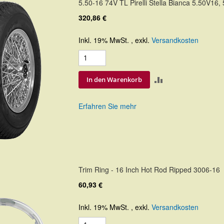
5.50-16 74V TL Pirelli Stella Bianca 5.50V16
320,86 €
Inkl. 19% MwSt.
,
exkl.
Versandkosten
ZUR
In den Warenkorb
VERGLEICHSLIS
Erfahren Sie mehr
HINZUFÜGEN
Trim Ring - 16 Inch Hot Rod Ripped 3006-16
60,93 €
Inkl. 19% MwSt.
,
exkl.
Versandkosten