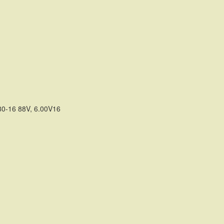
TE
/80-16 88V, 6.00V16
TE