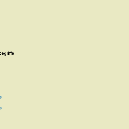
egriffe
s
s