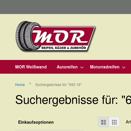
Direkt
zum
Inhalt
MOR Weißwand
Autoreifen
Motorradreifen
Home
Suchergebnisse für: "650 16"
Suchergebnisse für: "
Ansicht
Liste
Raster
Ar
Einkaufsoptionen
als