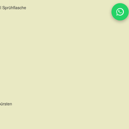
l Sprühflasche
TE
bürsten