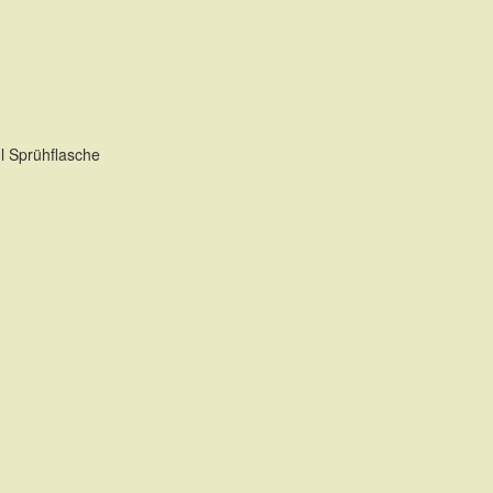
l Sprühflasche
TE