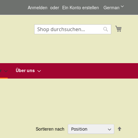
Sprache
Anmelden
Ein Konto erstellen
German
Mein Wa
Suche
Suche
r
Über uns
In
Sortieren nach
absteig