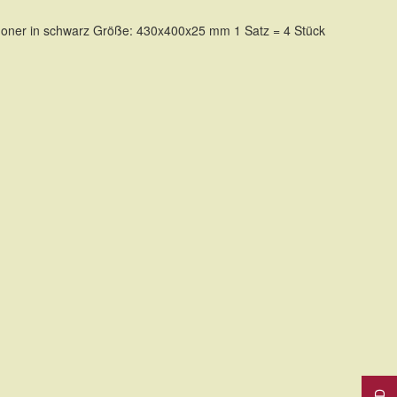
Reihenf
choner in schwarz Größe: 430x400x25 mm 1 Satz = 4 Stück
TE