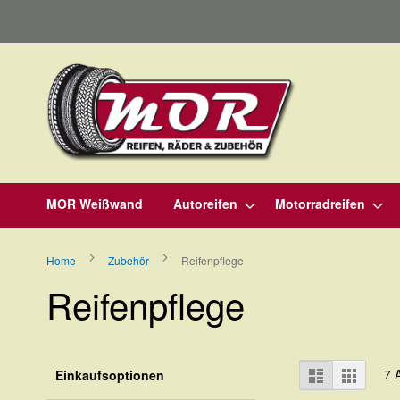
Direkt
zum
Inhalt
MOR Weißwand
Autoreifen
Motorradreifen
Home
Zubehör
Reifenpflege
Reifenpflege
Ansicht
Liste
Raster
7
A
Einkaufsoptionen
als