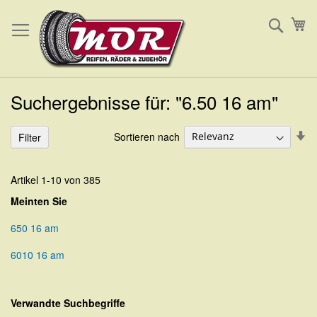
Direkt
Such
Me
zum
Inhalt
Suchergebnisse für: "6.50 16 am"
In
Sortieren nach
Filter
au
Re
Artikel
1
-
10
von
385
Meinten Sie
650 16 am
6010 16 am
Verwandte Suchbegriffe