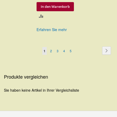
In den Warenkorb
ZUR
VERGLEICHSLISTE
Erfahren Sie mehr
HINZUFÜGEN
Seite
Seite
Weite
Sie
Seite
Seite
Seite
Seite
1
2
3
4
5
lesen
gerade
Seite
Produkte vergleichen
Sie haben keine Artikel in Ihrer Vergleichsliste