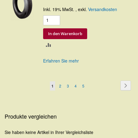
Inkl. 19% MwSt.
,
exkl.
Versandkosten
In den Warenkorb
ZUR
VERGLEICHSLISTE
Erfahren Sie mehr
HINZUFÜGEN
Seite
Seite
Weite
Sie
Seite
Seite
Seite
Seite
1
2
3
4
5
lesen
gerade
Seite
Produkte vergleichen
Sie haben keine Artikel in Ihrer Vergleichsliste