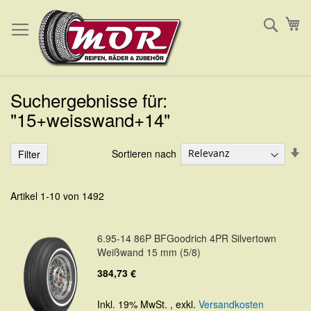
Direkt
Such
Me
zum
Inhalt
Suchergebnisse für:
"15+weisswand+14"
In
Sortieren nach
Filter
au
Re
Artikel
1
-
10
von
1492
6.95-14 86P BFGoodrich 4PR Silvertown
Weißwand 15 mm (5/8)
384,73 €
Inkl. 19% MwSt.
,
exkl.
Versandkosten