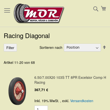
Direkt
Such
Me
zum
Inhalt
Racing Diagonal
In
Sortieren nach
Filter
ab
Re
Artikel
11
-
20
von
68
6.50/7.00X20 103S TT 8PR Excelsior Comp H
Racing
367,71 €
Inkl. 19% MwSt.
,
exkl.
Versandkosten