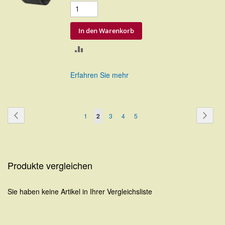
In den Warenkorb
ZUR
VERGLEICHSLISTE
Erfahren Sie mehr
HINZUFÜGEN
Seite
Seite
Zurück
Seite
Weite
Seite
Sie
Seite
Seite
Seite
1
2
3
4
5
lesen
gerade
Seite
Produkte vergleichen
Sie haben keine Artikel in Ihrer Vergleichsliste