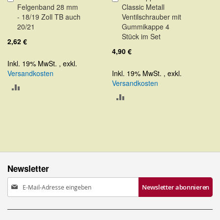
Felgenband 28 mm
Classic Metall
den
den
- 18/19 Zoll TB auch
Ventilschrauber mit
Warenkorb
Warenkorb
20/21
Gummikappe 4
Stück im Set
2,62 €
4,90 €
Inkl. 19% MwSt.
,
exkl.
Versandkosten
Inkl. 19% MwSt.
,
exkl.
Versandkosten
ZUR
ZUR
VERGLEICHSLISTE
VERGLEICHSLISTE
HINZUFÜGEN
HINZUFÜGEN
Newsletter
Anmeldung
Newsletter abonnieren
zum
Newsletter: