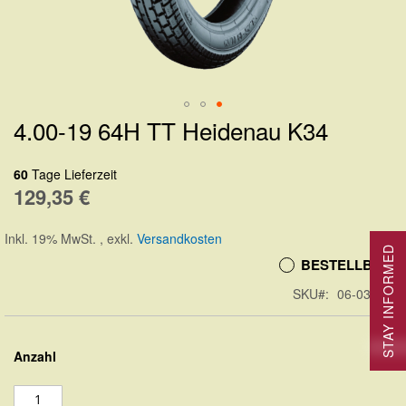
4.00-19 64H TT Heidenau K34
Zum
Anfang
60
Tage Lieferzeit
der
129,35 €
Bildergalerie
springen
Inkl. 19% MwSt.
,
exkl.
Versandkosten
STAY INFORMED
BESTELLBAR
SKU
06-03570
Anzahl