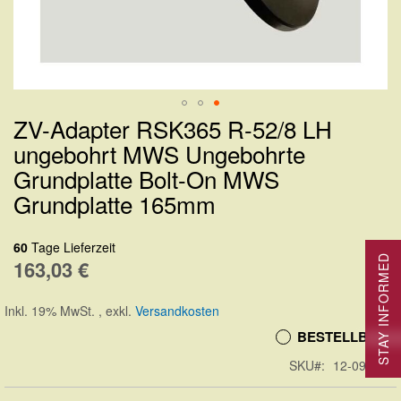
ZV-Adapter RSK365 R-52/8 LH
Zum
ungebohrt MWS Ungebohrte
Anfang
Grundplatte Bolt-On MWS
der
Grundplatte 165mm
Bildergalerie
springen
60
Tage Lieferzeit
STAY INFORMED
163,03 €
Inkl. 19% MwSt.
,
exkl.
Versandkosten
BESTELLBAR
SKU
12-09260