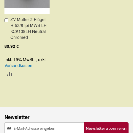
ZV-Mutter 2 Flügel
In
R-52/8 tpi MWS LH
den
KCK139LH Neutral
Warenkorb
Chromed
80,92 €
Inkl. 19% MwSt.
,
exkl.
Versandkosten
ZUR
VERGLEICHSLISTE
HINZUFÜGEN
Newsletter
Anmeldung
Newsletter abonnieren