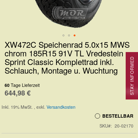
XW472C Speichenrad 5.0x15 MWS
Zum
chrom 185R15 91V TL Vredestein
Anfang
Sprint Classic Komplettrad inkl.
STAY INFORMED
der
Schlauch, Montage u. Wuchtung
Bildergalerie
springen
60
Tage Lieferzeit
644,98 €
Inkl. 19% MwSt.
,
exkl.
Versandkosten
BESTELLBAR
SKU
20-02170