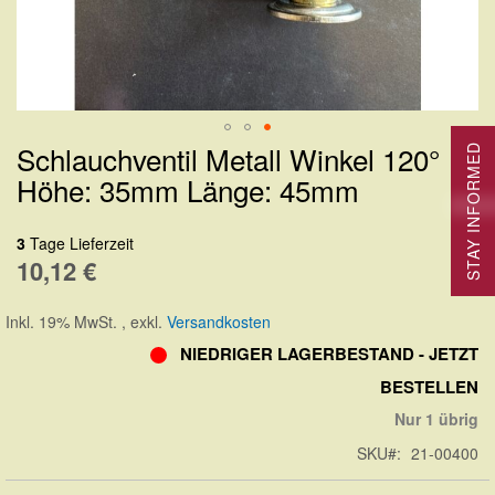
Schlauchventil Metall Winkel 120°
STAY INFORMED
Zum
Höhe: 35mm Länge: 45mm
Anfang
der
3
Tage Lieferzeit
Bildergalerie
10,12 €
springen
Inkl. 19% MwSt.
,
exkl.
Versandkosten
NIEDRIGER LAGERBESTAND - JETZT
BESTELLEN
Nur 1 übrig
SKU
21-00400