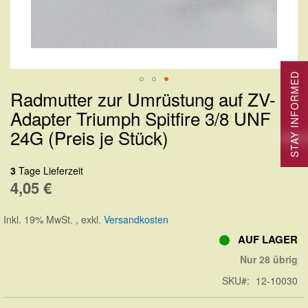
STAY INFORMED
Radmutter zur Umrüstung auf ZV-
Zum
Adapter Triumph Spitfire 3/8 UNF
Anfang
24G (Preis je Stück)
der
Bildergalerie
3
Tage Lieferzeit
springen
4,05 €
Inkl. 19% MwSt.
,
exkl.
Versandkosten
AUF LAGER
Nur 28 übrig
SKU
12-10030