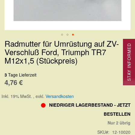
Radmutter für Umrüstung auf ZV-
Zum
STAY INFORMED
Verschluß Ford, Triumph TR7
Anfang
M12x1,5 (Stückpreis)
der
Bildergalerie
3
Tage Lieferzeit
springen
4,76 €
Inkl. 19% MwSt.
,
exkl.
Versandkosten
NIEDRIGER LAGERBESTAND - JETZT
BESTELLEN
Nur 2 übrig
SKU
12-10020