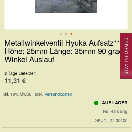
Metallwinkelventil Hyuka Aufsatz***
STAY INFORMED
Zum
Höhe: 25mm Länge: 35mm 90 grad
Anfang
Winkel Auslauf
der
Bildergalerie
3
Tage Lieferzeit
springen
11,31 €
Inkl. 19% MwSt.
,
exkl.
Versandkosten
AUF LAGER
Nur 48 übrig
SKU
21-00100