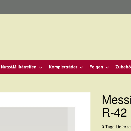
Nutz&Militärreifen
Kompletträder
Felgen
Zubehö
Messi
R-42
3
Tage Lieferzei