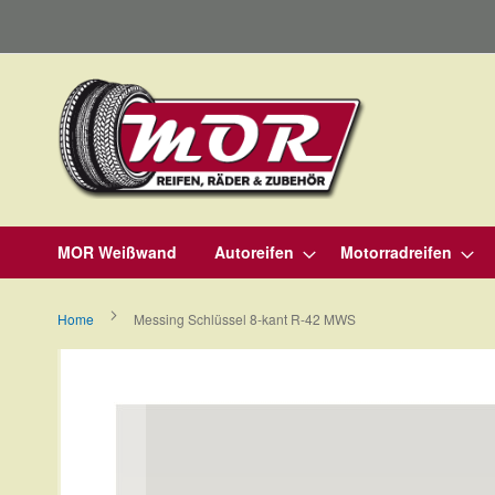
Direkt
zum
Inhalt
MOR Weißwand
Autoreifen
Motorradreifen
Home
Messing Schlüssel 8-kant R-42 MWS
Zum
Ende
der
Bildergalerie
springen