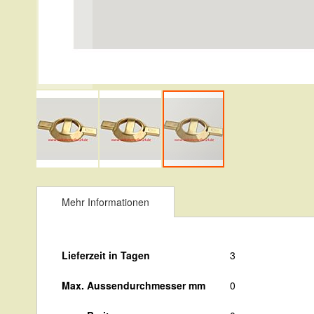
Zum
Anfang
Mehr Informationen
der
Bildergalerie
Mehr
Lieferzeit in Tagen
3
springen
Informationen
Max. Aussendurchmesser mm
0