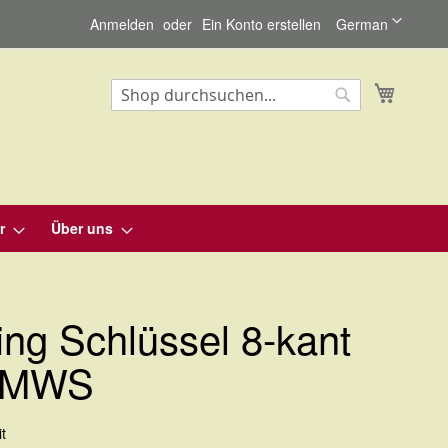
Sprache
Anmelden
Ein Konto erstellen
German
Mein Wa
Suche
Suche
r
Über uns
ng Schlüssel 8-kant
 MWS
t