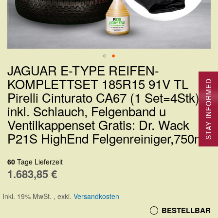
JAGUAR E-TYPE REIFEN-
Zum
KOMPLETTSET 185R15 91V TL
Anfang
STAY INFORMED
Pirelli Cinturato CA67 (1 Set=4Stk)
der
inkl. Schlauch, Felgenband u
Bildergalerie
Ventilkappenset Gratis: Dr. Wack
springen
P21S HighEnd Felgenreiniger,750ml
60
Tage Lieferzeit
1.683,85 €
Inkl. 19% MwSt.
,
exkl.
Versandkosten
BESTELLBAR