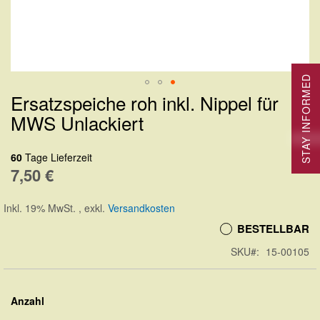
STAY INFORMED
Ersatzspeiche roh inkl. Nippel für
Zum
MWS Unlackiert
Anfang
der
60
Tage Lieferzeit
Bildergalerie
7,50 €
springen
Inkl. 19% MwSt.
,
exkl.
Versandkosten
BESTELLBAR
SKU
15-00105
Anzahl