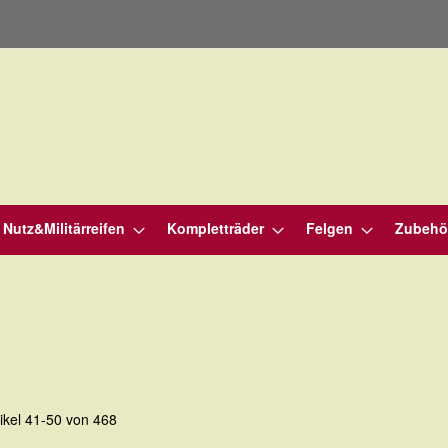
Nutz&Militärreifen
Kompletträder
Felgen
Zubehö
tikel
41
-
50
von
468