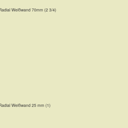
Reihenf
 Radial Weißwand 70mm (2 3/4)
TE
 Radial Weißwand 25 mm (1)