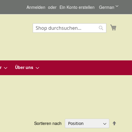
Sprache
Anmelden
Ein Konto erstellen
German
Mein Wa
Suche
Suche
r
Über uns
In
Sortieren nach
absteig