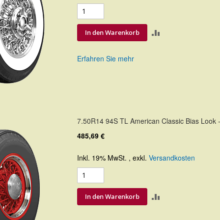
ZUR
In den Warenkorb
VERGLEICHSLIS
Erfahren Sie mehr
HINZUFÜGEN
7.50R14 94S TL American Classic Bias Look -
485,69 €
Inkl. 19% MwSt.
,
exkl.
Versandkosten
ZUR
In den Warenkorb
VERGLEICHSLIS