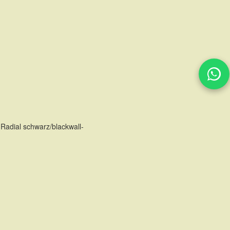
TE
Radial schwarz/blackwall-
TE