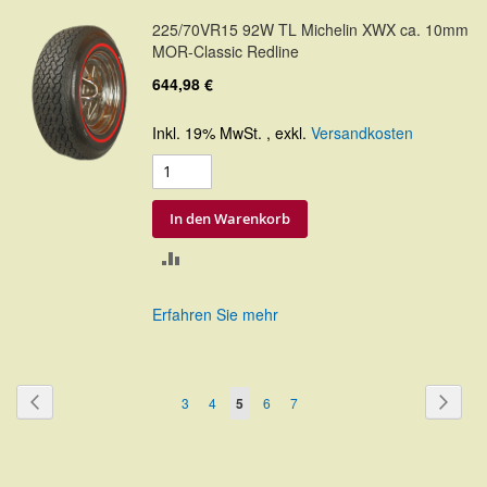
225/70VR15 92W TL Michelin XWX ca. 10mm
MOR-Classic Redline
644,98 €
Inkl. 19% MwSt.
,
exkl.
Versandkosten
In den Warenkorb
ZUR
VERGLEICHSLISTE
Erfahren Sie mehr
HINZUFÜGEN
Seite
Seite
Zurück
Seite
Weite
Seite
Seite
Sie
Seite
Seite
3
4
5
6
7
lesen
gerade