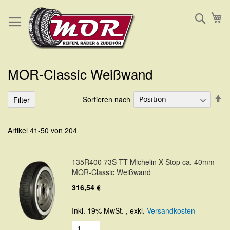
Direkt
Such
Me
zum
Inhalt
MOR-Classic Weißwand
In
Sortieren nach
Filter
ab
Re
Artikel
41
-
50
von
204
135R400 73S TT Michelin X-Stop ca. 40mm
MOR-Classic Weißwand
316,54 €
Inkl. 19% MwSt.
,
exkl.
Versandkosten