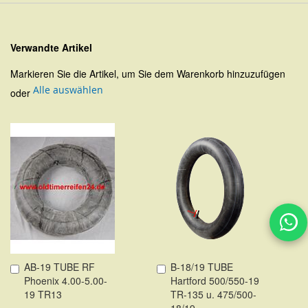
Verwandte Artikel
Markieren Sie die Artikel, um Sie dem Warenkorb hinzuzufügen
Alle auswählen
oder
AB-19 TUBE RF
B-18/19 TUBE
In
In
Phoenix 4.00-5.00-
Hartford 500/550-19
den
den
19 TR13
TR-135 u. 475/500-
Warenkorb
Warenkorb
18/19