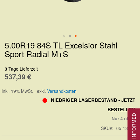
5.00R19 84S TL Excelsior Stahl
Zum
Sport Radial M+S
Anfang
der
3
Tage Lieferzeit
Bildergalerie
537,39 €
springen
Inkl. 19% MwSt.
,
exkl.
Versandkosten
NIEDRIGER LAGERBESTAND - JETZT
BESTELLEN
STAY INFORMED
Nur 4 übrig
SKU
05-13060