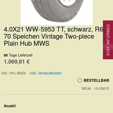
4.0X21 WW-5953 TT, schwarz, R62,
STAY INFORMED
Zum
70 Speichen Vintage Two-piece
Anfang
Plain Hub MWS
der
Bildergalerie
60
Tage Lieferzeit
springen
1.069,81 €
Inkl. 19% MwSt.
,
exkl.
Versandkosten
BESTELLBAR
SKU
10-05615
Anzahl