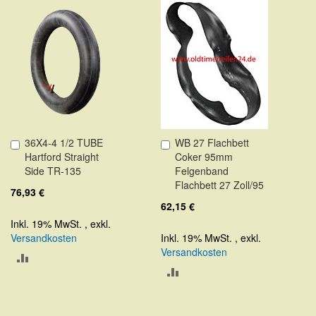
36X4-4 1/2 TUBE
WB 27 Flachbett
In
In
Hartford Straight
Coker 95mm
den
den
Side TR-135
Felgenband
Warenkorb
Warenkorb
Flachbett 27 Zoll/95
76,93 €
62,15 €
Inkl. 19% MwSt.
,
exkl.
Versandkosten
Inkl. 19% MwSt.
,
exkl.
Versandkosten
ZUR
ZUR
VERGLEICHSLISTE
VERGLEICHSLISTE
HINZUFÜGEN