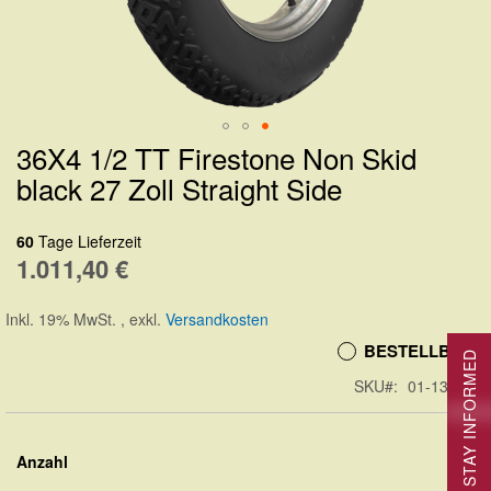
36X4 1/2 TT Firestone Non Skid
Zum
black 27 Zoll Straight Side
Anfang
der
60
Tage Lieferzeit
Bildergalerie
1.011,40 €
springen
Inkl. 19% MwSt.
,
exkl.
Versandkosten
BESTELLBAR
STAY INFORMED
SKU
01-13473
Anzahl