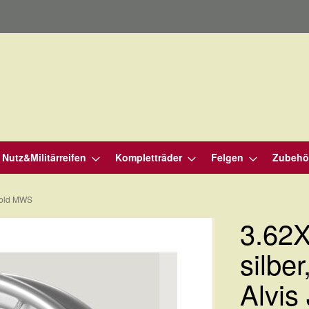
Nutz&Militärreifen
Kompletträder
Felgen
Zubehö
 Mold MWS
3.62
silbe
Alvis