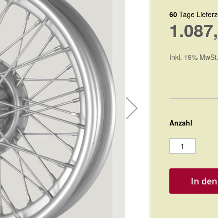
60
Tage Lieferz
1.087
Inkl. 19% MwSt
Anzahl
In de