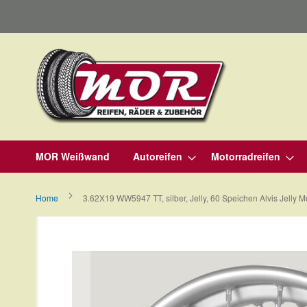
Direkt
zum
Inhalt
MOR Weißwand
Autoreifen
Motorradreifen
Home
3.62X19 WW5947 TT, silber, Jelly, 60 Speichen Alvis Jelly
Zum
Ende
der
Bildergalerie
springen