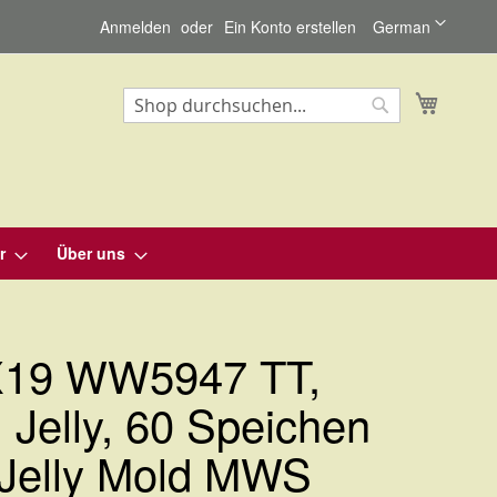
Sprache
Anmelden
Ein Konto erstellen
German
Mein Wa
Suche
Suche
r
Über uns
X19 WW5947 TT,
r, Jelly, 60 Speichen
 Jelly Mold MWS