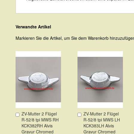
Verwandte Artikel
Markieren Sie die Artikel, um Sie dem Warenkorb hinzuzufüg
ZV-Mutter 2 Flügel
ZV-Mutter 2 Flügel
In
In
R-52/8 tpi MWS RH
R-52/8 tpi MWS LH
den
den
KCK382RH Alvis
KCK383LH Alvis
Warenkorb
Warenkorb
Gravur Chromed
Gravur Chromed