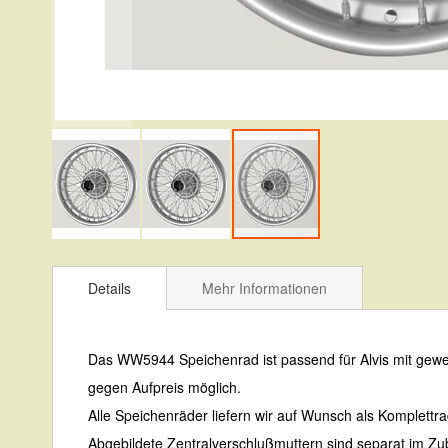
Zum
Anfang
Details
Mehr Informationen
der
Bildergalerie
Das WW5944 Speichenrad ist passend für Alvis mit gewel
springen
gegen Aufpreis möglich.
Alle Speichenräder liefern wir auf Wunsch als Komplettra
Abgebildete Zentralverschlußmuttern sind separat im Zub