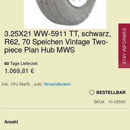
3.25X21 WW-5911 TT, schwarz,
STAY INFORMED
Zum
R62, 70 Speichen Vintage Two-
Anfang
piece Plan Hub MWS
der
Bildergalerie
60
Tage Lieferzeit
springen
1.069,81 €
Inkl. 19% MwSt.
,
exkl.
Versandkosten
BESTELLBAR
SKU
10-05500
Anzahl