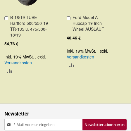
B-18/19 TUBE
Ford Model A
In
In
Hartford 500/550-19
Hubcap 19 Inch
den
den
TR-135 u. 475/500-
Wheel AUSLAUF
Warenkorb
Warenkorb
18/19
40,46 €
54,76 €
Inkl. 19% MwSt.
,
exkl.
Inkl. 19% MwSt.
,
exkl.
Versandkosten
Versandkosten
ZUR
ZUR
VERGLEICHSLISTE
VERGLEICHSLISTE
HINZUFÜGEN
HINZUFÜGEN
Newsletter
Anmeldung
Newsletter abonnieren
zum