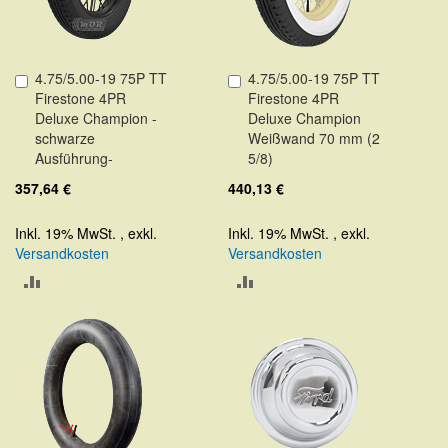
4.75/5.00-19 75P TT
4.75/5.00-19 75P TT
In
In
Firestone 4PR
Firestone 4PR
den
den
Deluxe Champion -
Deluxe Champion
Warenkorb
Warenkorb
schwarze
Weißwand 70 mm (2
Ausführung-
5/8)
357,64 €
440,13 €
Inkl. 19% MwSt.
,
exkl.
Inkl. 19% MwSt.
,
exkl.
Versandkosten
Versandkosten
ZUR
ZUR
VERGLEICHSLISTE
VERGLEICHSLISTE
HINZUFÜGEN
HINZUFÜGEN