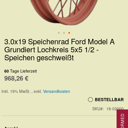
3.0x19 Speichenrad Ford Model A
Zum
Grundiert Lochkreis 5x5 1/2 -
Anfang
Speichen geschweißt
der
Bildergalerie
60
Tage Lieferzeit
springen
968,26 €
Inkl. 19% MwSt.
,
exkl.
Versandkosten
BESTELLBAR
SKU
18-02000