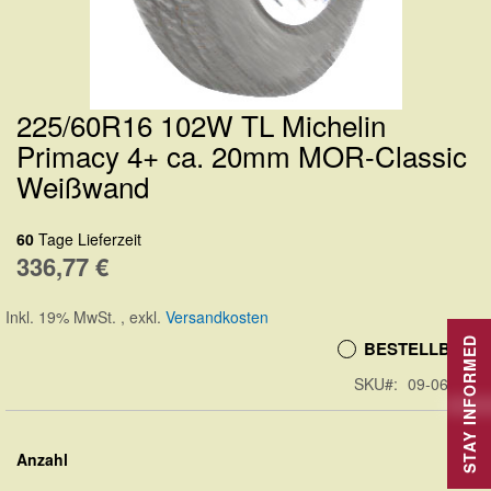
225/60R16 102W TL Michelin
Zum
Primacy 4+ ca. 20mm MOR-Classic
Anfang
Weißwand
der
Bildergalerie
60
Tage Lieferzeit
springen
336,77 €
Inkl. 19% MwSt.
,
exkl.
Versandkosten
STAY INFORMED
BESTELLBAR
SKU
09-06026
Anzahl