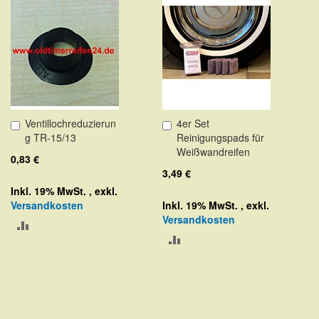
Ventillochreduzierun
4er Set
In
In
g TR-15/13
Reinigungspads für
den
den
Weißwandreifen
Warenkorb
Warenkorb
0,83 €
3,49 €
Inkl. 19% MwSt.
,
exkl.
Versandkosten
Inkl. 19% MwSt.
,
exkl.
Versandkosten
ZUR
ZUR
VERGLEICHSLISTE
VERGLEICHSLISTE
HINZUFÜGEN
HINZUFÜGEN