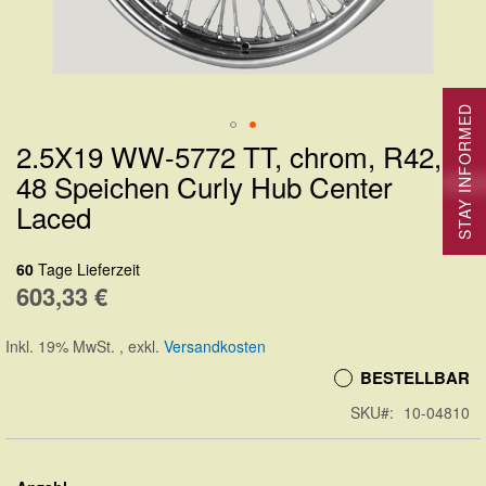
STAY INFORMED
2.5X19 WW-5772 TT, chrom, R42,
Zum
48 Speichen Curly Hub Center
Anfang
Laced
der
Bildergalerie
60
Tage Lieferzeit
springen
603,33 €
Inkl. 19% MwSt.
,
exkl.
Versandkosten
BESTELLBAR
SKU
10-04810