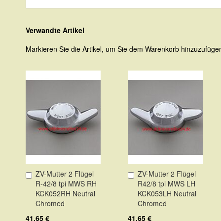
Verwandte Artikel
Markieren Sie die Artikel, um Sie dem Warenkorb hinzuzufüg
ZV-Mutter 2 Flügel
ZV-Mutter 2 Flügel
In
In
R-42/8 tpi MWS RH
R42/8 tpi MWS LH
den
den
KCK052RH Neutral
KCK053LH Neutral
Warenkorb
Warenkorb
Chromed
Chromed
41,65 €
41,65 €