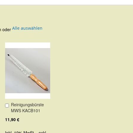
Alle auswählen
en oder
Reinigungsbürste
In
MWS KACB101
den
Warenkorb
11,90 €
Inkl. 19% MwSt.
,
exkl.