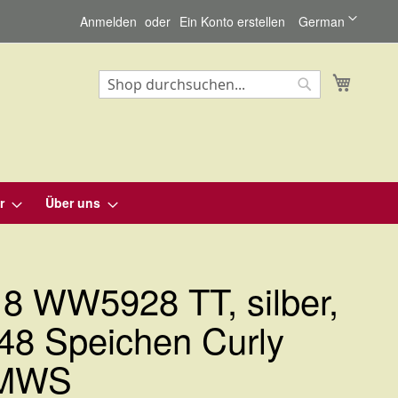
Sprache
Anmelden
Ein Konto erstellen
German
Mein Wa
Suche
Suche
r
Über uns
8 WW5928 TT, silber,
48 Speichen Curly
 MWS