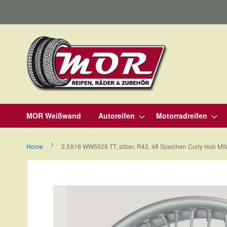
Direkt
zum
Inhalt
MOR Weißwand
Autoreifen
Motorradreifen
Home
2.5X18 WW5928 TT, silber, R42, 48 Speichen Curly Hub M
Zum
Ende
der
Bildergalerie
springen