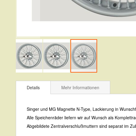
Zum
Anfang
Details
Mehr Informationen
der
Bildergalerie
Singer und MG Magnette N-Type, Lackierung in Wunschf
springen
Alle Speichenräder liefern wir auf Wunsch als Komplettra
Abgebildete Zentralverschlußmuttern sind separat im Zub