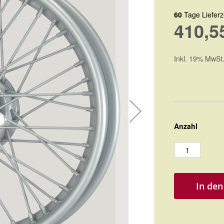
60
Tage Lieferz
410,5
Inkl. 19% MwSt
Anzahl
In de