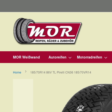
Direkt
zum
Inhalt
MOR Weißwand
Autoreifen
Motorradreifen
Home
185/70R14 86V TL Pirelli CN36 185/70VR14
Zum
Ende
der
Bildergalerie
springen