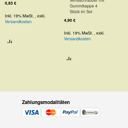
Ventilschrauber mit
Warenkorb
Warenkorb
0,83 €
Gummikappe 4
Stück im Set
Inkl. 19% MwSt.
,
exkl.
4,90 €
Versandkosten
Inkl. 19% MwSt.
,
exkl.
Versandkosten
ZUR
VERGLEICHSLISTE
ZUR
HINZUFÜGEN
VERGLEICHSLISTE
HINZUFÜGEN
Zahlungsmodalitäten