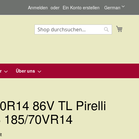
Sprache
Anmelden
Ein Konto erstellen
German
Mein Wa
Suche
Suche
r
Über uns
0R14 86V TL Pirelli
 185/70VR14
t