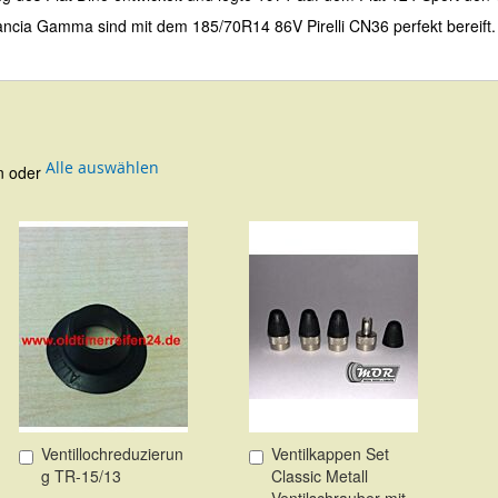
Lancia Gamma sind mit dem 185/70R14 86V Pirelli CN36 perfekt bereift.
Alle auswählen
en oder
Ventillochreduzierun
Ventilkappen Set
In
In
g TR-15/13
Classic Metall
den
den