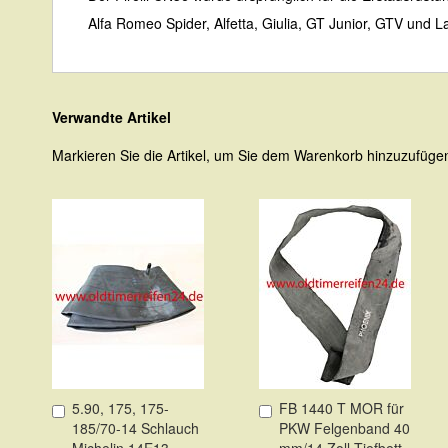
Alfa Romeo Spider, Alfetta, Giulia, GT Junior, GTV und 
Verwandte Artikel
Markieren Sie die Artikel, um Sie dem Warenkorb hinzuzufüg
5.90, 175, 175-
FB 1440 T MOR für
In
In
185/70-14 Schlauch
PKW Felgenband 40
den
den