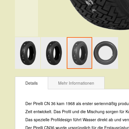
Zum
Anfang
Details
Mehr Informationen
der
Bildergalerie
Der Pirelli CN 36 kam 1968 als erster serienmäßig produ
springen
Zeit entwickelt. Das Profil und die Mischung sorgen für 
Das spezielle Profildesign führt Wasser direkt ab und ve
Der Pirelli CN36 wurde ursprünglich für die Erstausrüstun