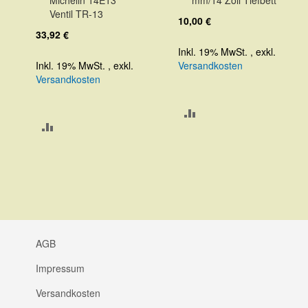
Michelin 14E13
mm/14 Zoll Tiefbett
Warenkorb
Warenkorb
Ventil TR-13
10,00 €
33,92 €
Inkl. 19% MwSt.
,
exkl.
Inkl. 19% MwSt.
,
exkl.
Versandkosten
Versandkosten
ZUR
ZUR
VERGLEICHSLISTE
VERGLEICHSLISTE
HINZUFÜGEN
HINZUFÜGEN
AGB
Impressum
Versandkosten