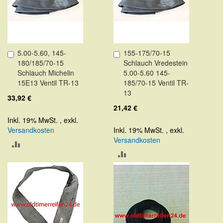
5.00-5.60, 145-
155-175/70-15
In
In
180/185/70-15
Schlauch Vredestein
den
den
Schlauch Michelin
5.00-5.60 145-
Warenkorb
Warenkorb
15E13 Ventil TR-13
185/70-15 Ventil TR-
13
33,92 €
21,42 €
Inkl. 19% MwSt.
,
exkl.
Versandkosten
Inkl. 19% MwSt.
,
exkl.
Versandkosten
ZUR
ZUR
VERGLEICHSLISTE
VERGLEICHSLISTE
HINZUFÜGEN
HINZUFÜGEN