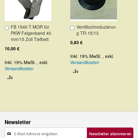
FB 1540 T MOR für
Ventillochreduzierun
In
In
PKW Felgenband 40
g TR-15/13
den
den
mm/15 Zoll Tiefbett
Warenkorb
Warenkorb
0,83 €
10,00 €
Inkl. 19% MwSt.
,
exkl.
Inkl. 19% MwSt.
,
exkl.
Versandkosten
Versandkosten
ZUR
ZUR
VERGLEICHSLISTE
VERGLEICHSLISTE
HINZUFÜGEN
HINZUFÜGEN
Newsletter
Anmeldung
Newsletter abonnieren