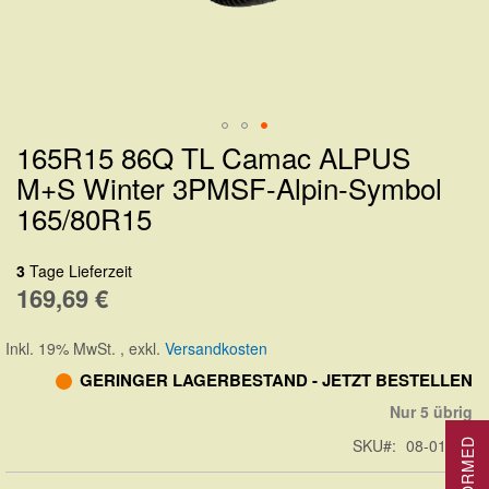
165R15 86Q TL Camac ALPUS
Zum
M+S Winter 3PMSF-Alpin-Symbol
Anfang
165/80R15
der
Bildergalerie
3
Tage Lieferzeit
springen
169,69 €
Inkl. 19% MwSt.
,
exkl.
Versandkosten
GERINGER LAGERBESTAND - JETZT BESTELLEN
Nur 5 übrig
SKU
08-01560