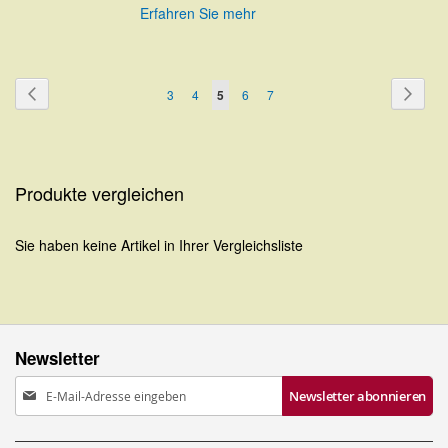
Erfahren Sie mehr
HINZUFÜGEN
Seite
Seite
Zurück
Seite
Weite
Seite
Seite
Sie
Seite
Seite
3
4
5
6
7
lesen
gerade
Seite
Produkte vergleichen
Sie haben keine Artikel in Ihrer Vergleichsliste
Newsletter
Anmeldung
Newsletter abonnieren
zum
Newsletter: