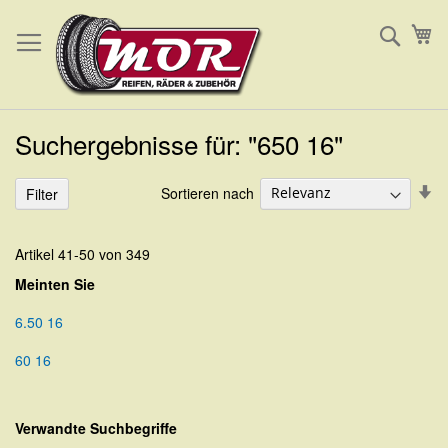
Direkt
Such
Me
zum
Inhalt
Suchergebnisse für: "650 16"
In
Sortieren nach
Filter
au
Re
Artikel
41
-
50
von
349
Meinten Sie
6.50 16
60 16
Verwandte Suchbegriffe